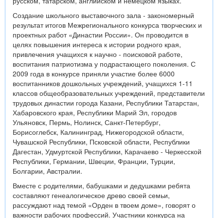
русском, татарском, английском и немецком языках.
Создание школьного выставочного зала - закономерный
результат итогов Межрегионального конкурса творческих и
проектных работ «Династии России». Он проводится в
целях повышения интереса к истории родного края,
привлечения учащихся к научно - поисковой работе,
воспитания патриотизма у подрастающего поколения. С
2009 года в конкурсе приняли участие более 6000
воспитанников дошкольных учреждений, учащихся 1-11
классов общеобразовательных учреждений, представители
трудовых династии города Казани, Республики Татарстан,
Хабаровского края, Республики Марий Эл, городов
Ульяновск, Пермь, Нолинск, Санкт-Петербург,
Борисоглебск, Калининград, Нижегородской области,
Чувашской Республики, Псковской области, Республики
Дагестан, Удмуртской Республики, Карачаево - Черкесской
Республики, Германии, Швеции, Франции, Турции,
Болгарии, Австралии.
Вместе с родителями, бабушками и дедушками ребята
составляют генеалогическое древо своей семьи,
рассуждают над темой «Орден в твоем доме», говорят о
важности рабочих профессий. Участники конкурса на