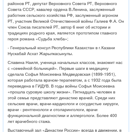
районов РТ, депутат Верховного Совета РТ, Верховного
Совета СССР, кавалер ордена В.Ленина, заслуженный
работник сельского хозяйства РФ, заслуженный агроном
РТ, участник Великой Отечественной войны Галиев Ф.А. Он
член Союза писателей РТ, автор 6 книг об истории и
традициях родного края, является прототипом главного
героя романа «Судьба хлеба»;
- Генеральный консул Республики Казахстан в г.Казани
Нускабай Асхат Жарылкасынулы.
Славина Наиля, ученица начальных классов, знакомит нас
с «семейной больницей». Первые шаги в медицину
сделала Софья Моисеевна Медведовская (1899-1951),
которая работала врачом-терапевтом, а с 1932 года была
переведена в ГИДУВ. В годы войны Софья Моисеевна
«прошла суровую школу жизни». Пятнадцать человек в
этой семье представляют династию врачей. Среди них
сельские врачи, врачи-кардиологи и сосудистые хирурги,
врачи - рентгенологи и отоларингологи, врачи
функциональной диагностики и аллергологи. Более 400
лет врачебного стажа.
Выставочный зал «Династии России» всегда в движении, в