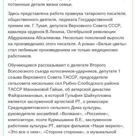
потаенные детали жизни семьи.
Здесь представлена работа правнука татарского писателя,
общественного деятеля, лауреата Государственной
премии им. Г.Тукая, депутата Верховного Совета СССР,
кавалера орденов В.Ленина, Октябрьской революции
Абдурахмана Абсалямова. Несколько поколений выросло
на произведениях этого писателя. А роман «Белые цветы»
стал любимым произведением не только медицинских
работников.
Обучающиеся рассказывают о делегате Второго
Всесоюзного съезда колхозников-ударников, депутате 1
созыва Верховного Совета ТАССР, председателе
сельсовета нескольких сел Рыбно-Слободского района
ТАССР Маннановой Гайше, об актерской династии
Файзрахмановых, в которой Гульфия Шайхулловна
является заслуженной артисткой РТ, о режиссере
Среднедевятовского сельского Дома культуры,
руководителе ансамблей «Волжане», «Россияне»,
композиторе, поэте Курмышкине В.Е., заслуженном
работнике культуры РТ, авторе фильмов «Наше мерило»,
«Это все о нем», «Сторона сторонка», о музыкальной