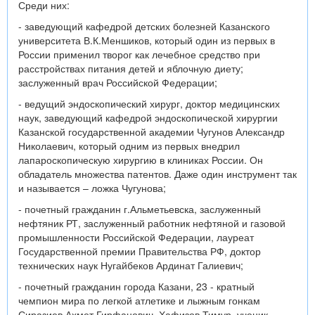
Среди них:
- заведующий кафедрой детских болезней Казанского
университета В.К.Меншиков, который один из первых в
России применил творог как лечебное средство при
расстройствах питания детей и яблочную диету;
заслуженный врач Российской Федерации;
- ведущий эндоскопический хирург, доктор медицинских
наук, заведующий кафедрой эндоскопической хирургии
Казанской государственной академии Чугунов Александр
Николаевич, который одним из первых внедрил
лапароскопическую хирургию в клиниках России. Он
обладатель множества патентов. Даже один инструмент так
и называется – ложка Чугунова;
- почетный гражданин г.Альметьевска, заслуженный
нефтяник РТ, заслуженный работник нефтяной и газовой
промышленности Российской Федерации, лауреат
Государственной премии Правительства РФ, доктор
технических наук Нугайбеков Ардинат Галиевич;
- почетный гражданин города Казани, 23 - кратный
чемпион мира по легкой атлетике и лыжным гонкам
Сиразиев Ахмет Гирфанович. Хафизов Тимур, ученик