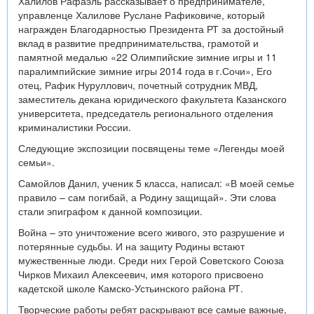
Халилов Рафаэль рассказывает о предпринимателе,
управленце Халилове Руслане Рафиковиче, который
награжден Благодарностью Президента РТ за достойный
вклад в развитие предпринимательства, грамотой и
памятной медалью «22 Олимпийские зимние игры и 11
паралимпийские зимние игры 2014 года в г.Сочи», Его
отец, Рафик Нуруллович, почетный сотрудник МВД,
заместитель декана юридического факультета Казанского
университета, председатель регионального отделения
криминалистики России.
Следующие экспозиции посвящены теме «Легенды моей
семьи».
Самойлов Данил, ученик 5 класса, написал: «В моей семье
правило – сам погибай, а Родину защищай». Эти слова
стали эпиграфом к данной композиции.
Война – это уничтожение всего живого, это разрушение и
потерянные судьбы. И на защиту Родины встают
мужественные люди. Среди них Герой Советского Союза
Чирков Михаил Алексеевич, имя которого присвоено
кадетской школе Камско-Устьинского района РТ.
Творческие работы ребят раскрывают все самые важные,