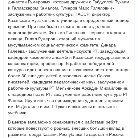
династии Гумеровых, которые дружили с Габдуллой Тукаем
и Галиаскаром Камалом. Гумеров Марс Гилялович -
заслуженный работник культуры ТАССР, директор
Казанского музыкального училища в определенный период
времени. При нем было открыто новое отделение –
хореографическое, Фатыма Гилялова - первая татарская
певица, Гилял Гумеров - старший музыкант в
мусульманском социалистическом комитете, Динара
Галеева - заслуженный деятель искусств РТ, заведующая
кафедрой камерного ансамбля Казанской государственной
консерватории, профессор. В работах победителей
конкурса идет повествование о казанском писателе, авторе
более 30 книг для детей и взрослых, члене Союза
писателей, кандидате педагогических наук, заслуженном
работнике культуры РТ Мельникове Аркадии Михайловиче,
о народном поэте РТ, заслуженном работнике культуры РТ
Фанисе Яруллине, чьи произведения удостоены премии
им. М.Джалиля и им. Г Тукая и включены в школьные
учебники.
В центре зала можно ознакомиться с работами ребят,
которые повествуют о родных, внесших большой вклад в
развитие города Казани, Республики Татарстан и России.