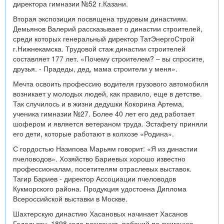
директора гимназии №52 г.Казани.
Вторая экспозиция посвящена трудовым династиям.
Демьянов Валерий рассказывает о династии строителей,
среди которых генеральный директор ТатЭнергоСтрой
г.Нижнекамска. Трудовой стаж династии строителей
составляет 177 лет. «Почему строителем? – вы спросите,
друзья. - Прадеды, дед, мама строители у меня».
Мечта освоить профессию водителя грузового автомобиля
возникает у молодых людей, как правило, еще в детстве.
Так случилось и в жизни дедушки Кокорина Артема,
ученика гимназии №27. Более 40 лет его дед работает
шофером и является ветераном труда. Эстафету приняли
его дети, которые работают в колхозе «Родина».
С гордостью Назипова Марьям говорит: «Я из династии
пчеловодов». Хозяйство Бариевых хорошо известно
профессионалам, посетителям отраслевых выставок.
Тагир Бариев - директор Ассоциации пчеловодов
Кукморского района. Продукция удостоена Диплома
Всероссийской выставки в Москве.
Шахтерскую династию Хасановых начинает Хасанов
Гадельзян, 1898 года рождения, рабочий по сжиганию