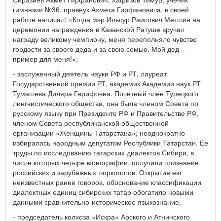
гимназии №36, правнук Ахмета Гирфановича, в своей
работе написал: «Когда мэр Ильсур Раисович Метшин на
церемонии награждения в Казанской Ратуше вручал
награду великому чемпиону, меня переполняло чувство
гордости за своего деда и за свою семью. Мой дед –
пример для меня!»;
- заслуженный деятель науки РФ и РТ, лауреат
Государственной премии РТ, академик Академии наук РТ
Тумашева Диляра Гарифовна. Почетный член Турецкого
лингвистического общества, она была членом Совета по
русскому языку при Президенте РФ и Правительстве РФ,
членом Совета республиканской общественной
организации «Женщины Татарстана»; неоднократно
избиралась народным депутатом Республики Татарстан. Ее
труды по исследованию татарских диалектов Сибири, в
числе которых четыре монографии, получили признание
российских и зарубежных тюркологов. Открытие ею
неизвестных ранее говоров, обоснование классификации
диалектных единиц сибирских татар обогатило новыми
данными сравнительно-историческое языкознание;
- председатель колхоза «Искра» Арского и Атнинского