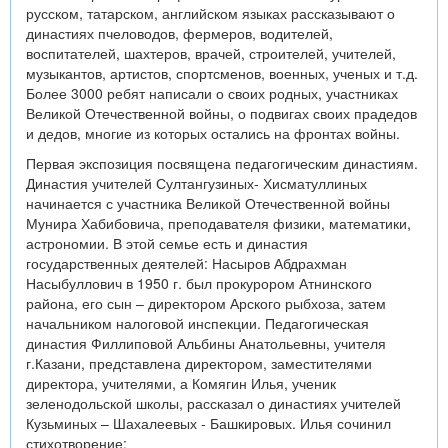
русском, татарском, английском языках рассказывают о
династиях пчеловодов, фермеров, водителей,
воспитателей, шахтеров, врачей, строителей, учителей,
музыкантов, артистов, спортсменов, военных, ученых и т.д.
Более 3000 ребят написали о своих родных, участниках
Великой Отечественной войны, о подвигах своих прадедов
и дедов, многие из которых остались на фронтах войны.
Первая экспозиция посвящена педагогическим династиям.
Династия учителей Султангузиных- Хисматуллиных
начинается с участника Великой Отечественной войны
Мунира Хабибовича, преподавателя физики, математики,
астрономии. В этой семье есть и династия
государственных деятелей: Насыров Абдрахман
Насыбуллович в 1950 г. был прокурором Атнинского
района, его сын – директором Арского рыбхоза, затем
начальником налоговой инспекции. Педагогическая
династия Филлиповой Альбины Анатольевны, учителя
г.Казани, представлена директором, заместителями
директора, учителями, а Комягин Илья, ученик
зеленодольской школы, рассказал о династиях учителей
Кузьминых – Шахалеевых - Башкировых. Илья сочинил
стихотворение: