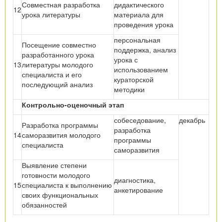
Совместная разработка
дидактического
12
урока литературы
материала для
проведения урока
персональная
Посещение совместно
поддержка, анализ
разработанного урока
урока с
13
литературы молодого
использованием
специалиста и его
кураторской
последующий анализ
методики
Контрольно-оценочный этап
собеседование,
декабрь
Разработка программы
разработка
14
саморазвития молодого
программы
специалиста
саморазвития
Выявление
степени
готовности молодого
диагностика,
15
специалиста к выполнению
анкетирование
своих функциональных
обязанностей