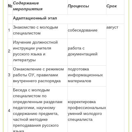
Содержание
№
Процессы
Срок
мероприятия
Адаптационный этап
Знакомство с молодым
август
1
собеседование
специалистом
Изучение должностной
инструкции учителя
работа с
2
русского языка и
документацией
литературы
Ознакомление с режимом
подготовка
3
работы ОУ, правилами
информационных
внутреннего распорядка
материалов
Беседа с молодым
специалистом по
определенным разделам
корректировка
педагогики, научному
профессиональных
4
содержанию предмета,
умений молодого
частной методике
специалиста
преподавания русского
языка