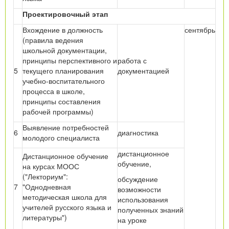
Проектировочный этап
Вхождение в должность
сентябрь
(правила ведения
школьной документации,
принципы перспективного и
работа с
5
текущего планирования
документацией
учебно-воспитательного
процесса в школе,
принципы составления
рабочей программы)
Выявление потребностей
6
диагностика
молодого специалиста
дистанционное
Дистанционное обучение
обучение,
на курсах МООС
("Лекториум":
обсуждение
7
"Однодневная
возможности
методическая школа для
использования
учителей русского языка и
полученных знаний
литературы")
на уроке