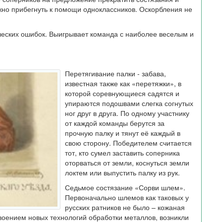
жно прибегнуть к помощи одноклассников. Оскорбления не
еских ошибок. Выигрывает команда с наиболее веселым и
Перетягивание палки - забава,
известная также как «перетяжки», в
которой соревнующиеся садятся и
упираются подошвами слегка согнутых
ног друг в друга. По одному участнику
от каждой команды берутся за
прочную палку и тянут её каждый в
свою сторону. Победителем считается
тот, кто сумел заставить соперника
оторваться от земли, коснуться земли
локтем или выпустить палку из рук.
Седьмое состязание «Сорви шлем».
Первоначально шлемов как таковых у
русских ратников не было – кожаная
своением новых технологий обработки металлов, возникли