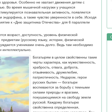
м здоровья. Особенно не хватает движения детям с
ью. Во время мышечной нагрузки у учащихся
стимулируется познавательная активность, появляется
и эндорфина, а также чувство уверенности в себе. Исходя
риятие к «Дню защитника Отечества» для 6 параллели
тся возраст, доступность, уровень физической
С
 предметам (русскому языку, истории, физической
суждается учениками очень долго. Ведь там необходимо
и интеллектуально.
Богатырям в целом свойственны такие
черты характера, как мужественность,
храбрость, отвага, доброта,
отзывчивость, дружелюбие,
патриотичность. Недаром, герои
русских былин — богатыри
воспеваются за борьбу с темными
силами природы и врагами,
покушающимися на свободу земли
русской. Каждому богатырю
свойственна определенная,