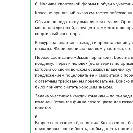
6. Наличие спортивной формы и обуви у участник
Класс не принявший вызов считается побежденн
Обычно на подготовку выделяется неделя. Орган
места для зрителей, ведущего-комментатора, пр
спортивный инвентарь.
Конкурс начинается с выхода и представления уч
плакаты. Жюри оценивает костюм участника, его 
Первое состязание «Вызов перчаткой». Бросить 
поединку. Первый человек (если верить историка
который со своим войском осаждал владения сул
предложением поцеловать её и смириться с пора
с ответным требованием поцеловать её. Войско п
было принято считать хорошим знаком.
Задача участников каждой команды – по очереди
команды (ставится фишка своего цвета для каж
полетом.
й
Второе состязание «Догонялки». Как известно, бо
приходилось еще и бегать, чтобы догнать против