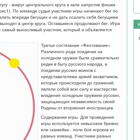
угу - вокруг центрального круга в зале напротив фишек
(рис1). По команде судьи участники игры начинают бег по
салить впереди бегущих и не дать осалить себя бегущими
выходят в центр круга. Оставшиеся продолжают бег. Игра
K
ин самый выносливый участник, который и объявляется
Третье состязание «Фехтование».
Различного рода поединки на
холодном оружии были сравнительно
редки в быту русского народа, а
поединки русских воинов с
представителями армий захватчиков,
которые происходили до сражений,
являли собой всю силу и мастерство
владения холодным оружием русских,
защищающих независимость своей
Родины от вторжения иностранцев.
Содержание игры. Для проведения
игры используется невысокое бревно
или скамейка - поле боя игроков из
разных команд. Участники разных