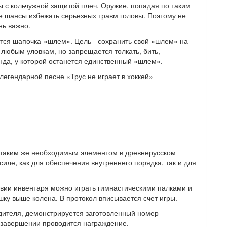
с кольчужной защитой плеч. Оружие, попадая по таким
е шансы избежать серьезных травм головы. Поэтому не
нь важно.
ется шапочка-«шлем». Цель - сохранить свой «шлем» на
к любым уловкам, но запрещается толкать, бить,
нда, у которой останется единственный «шлем».
легендарной песне «Трус не играет в хоккей»
 таким же необходимым элементом в древнерусском
 силе, как для обеспечения внутреннего порядка, так и для
твии инвентаря можно играть гимнастическими палками и
у выше колена. В протокол вписывается счет игры.
дителя, демонстрируется заготовленный номер
 завершении проводится награждение.