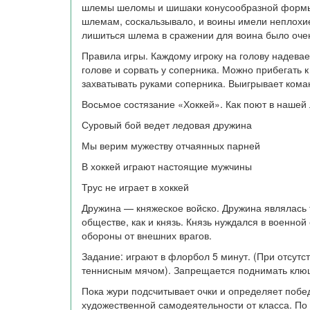
шлемы шеломы и шишаки конусообразной формы 
шлемам, соскальзывало, и воины имели неплохи
лишиться шлема в сражении для воина было оче
Правила игры. Каждому игроку на голову надева
голове и сорвать у соперника. Можно прибегать 
захватывать руками соперника. Выигрывает кома
Восьмое состязание «Хоккей». Как поют в нашей 
Суровый бой ведет ледовая дружина
Мы верим мужеству отчаянных парней
В хоккей играют настоящие мужчины
Трус не играет в хоккей
Дружина — княжеское войско. Дружина являлась
обществе, как и князь. Князь нуждался в военной
обороны от внешних врагов.
Задание: играют в флорбол 5 минут. (При отсутс
теннисным мячом). Запрещается поднимать клюшк
Пока жури подсчитывает очки и определяет побе
художественной самодеятельности от класса. По