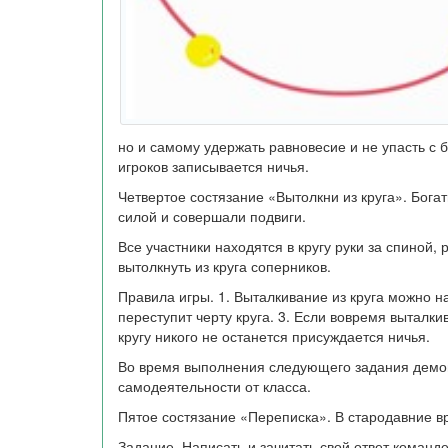
но и самому удержать равновесие и не упасть с б
игроков записывается ничья.
Четвертое состязание «Вытолкни из круга». Бога
силой и совершали подвиги.
Все участники находятся в кругу руки за спиной,
вытолкнуть из круга соперников.
Правила игры. 1. Выталкивание из круга можно на
переступит черту круга. 3. Если вовремя выталкив
кругу никого не останется присуждается ничья.
Во время выполнения следующего задания демо
самодеятельности от класса.
Пятое состязание «Переписка». В стародавние в
Задание. Написать и зачитать свой ответ команд