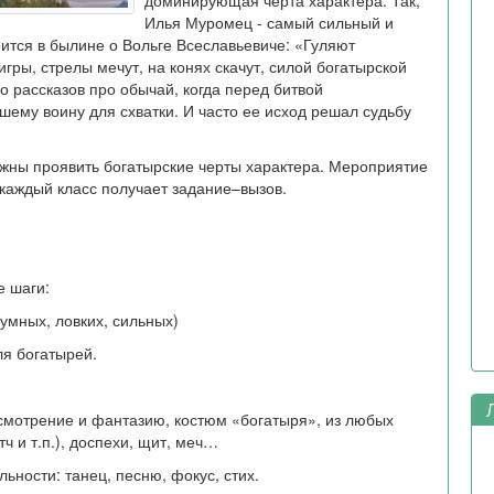
доминирующая черта характера. Так,
Илья Муромец - самый сильный и
рится в былине о Вольге Всеславьевиче: «Гуляют
гры, стрелы мечут, на конях скачут, силой богатырской
 рассказов про обычай, когда перед битвой
ему воину для схватки. И часто ее исход решал судьбу
жны проявить богатырские черты характера. Мероприятие
 каждый класс получает задание–вызов.
 шаги:
(умных, ловких, сильных)
я богатырей.
Л
 усмотрение и фантазию, костюм «богатыря», из любых
тч и т.п.), доспехи, щит, меч…
ьности: танец, песню, фокус, стих.