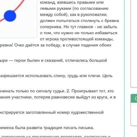
команд, взявшись правыми или
левыми руками (по согласованию
между собой), как в рукопожатии,
должен попытаться столкнуть с бревна
соперника. Но тут главное - не забыть
о том, что нужно не только избавиться
от игрока противостоящей команды,
ревна! Очко даётся за победу, в случае падения обоих
тыри — герои былин и сказаний, отличались большой
 разрешается использовать спину, грудь или плечи. Цель
чинать только по сигналу судьи. 2. Проигрывает тот, кто
ания участники, потеряв равновесие выйдут из круга, и в
С
нстрируется заготовленный номер художественной
ремена была развита традиция писать письма.
е соперников на предложение прекратить состязания и