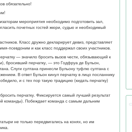
ов обязательно!
ым!
изаторам мероприятия необходимо подготовить зал,
игласить почетных гостей жюри, судью и необходимый
астников. Класс дружно декларирует девиз, представляет
имя-псевдоним и как класс поддержал своих участников.
перчатку — значило бросить вызов чести, обязывающий к
м), бросивший перчатку, — это Годфруа де Бульон,
тана. Слуги султана принесли Бульону туфлю султана с
жением. В ответ Бульон кинул перчатку в лицо посланнику
обедило, и с тех пор такую традицию (кидать перчатку)
 бросить перчатку. Фиксируется самый лучший результат
дой команды). Побеждает команда с самым дальним
гатыри не только передвигались на конях, но им
ника.