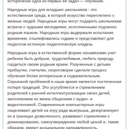
исторически одна из первых её задач — обучение.
Народные игры для младших школьников - это
естественная среда, в которой искусство переплетено с
жизнью людей. Народные игры могут подарить школьникам
встречи с чудными мелодиями, исполненными подлинно
родным языком. Народные игры выдержали испытание
временем, отшлифовались годами и представляют для
педагогов истинную педагогическую кладезь.
Народные игры в естественной форме ненавязчиво учит
ребенка быть добрым, трудолюбивым, любить природу,
гордиться своим родным краем. Разученные с детьми
прибаутки, считалки, скороговорки сделали процесс
обучения более интересным и содержательным.
Серьезной проблемой в наше время является постепенная
потеря традиций. Это усугубляется и стремлением
родителей к ранней интеллектуализации своих детей,
заполнением их жизни общением с аудио- и
видеотехникой. Современные компьютерные игры
нацеливают детей на игру ради выигрыша, дезорганизуют
их в границах дозволенного, развивают стремление к
доминированию, самоутверждению любой ценой и, таким
образом, имеют асоциальную направленность.